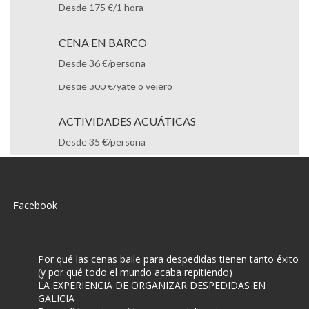
Desde 175 €/1 hora
BEAUTY PARTY
Desde 15 €/persona
CENA EN BARCO
Desde 36 €/persona
ALQUILER DE BARCOS
Desde 300 €/yate o velero
ACTIVIDADES ACUÁTICAS
Desde 35 €/persona
PAINTBALL
Desde 22 €/persona
ALDEA CAVERNÍCOLA
Facebook
Desde 100 €/persona
Por qué las cenas baile para despedidas tienen tanto éxito
(y por qué todo el mundo acaba repitiendo)
RUTA EN SEDWAYS
LA EXPERIENCIA DE ORGANIZAR DESPEDIDAS EN
GALICIA
Desde 10 €/persona