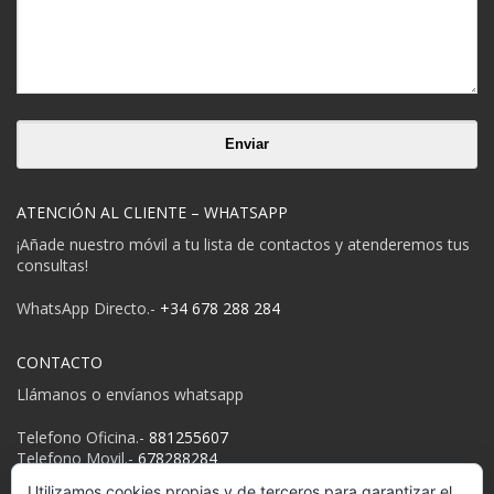
ATENCIÓN AL CLIENTE – WHATSAPP
¡Añade nuestro móvil a tu lista de contactos y atenderemos tus
consultas!
WhatsApp Directo.-
+34 678 288 284
CONTACTO
Llámanos o envíanos whatsapp
Telefono Oficina.-
881255607
Telefono Movil.-
678288284
Email:
info@despedidasgalicia.es
Utilizamos cookies propias y de terceros para garantizar el