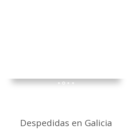
SANXENXO: EL MEJOR DESTINO PARA
CELEBRAR UNA DESPEDIDA DE SOLTERO
1
2
3
4
Despedidas en Galicia